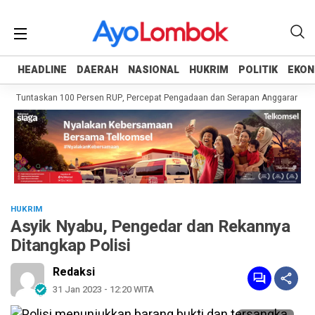
HEADLINE
HEADLINE
DAERAH
DAERAH
NASIONAL
NASIONAL
HUKRIM
HUKRIM
POLITIK
POLITIK
EKON
EKON
ah Tuntaskan 100 Persen RUP, Percepat Pengadaan dan Serapan Anggaran
P
HUKRIM
Asyik Nyabu, Pengedar dan Rekannya
Ditangkap Polisi
Redaksi
31 Jan 2023 - 12:20 WITA