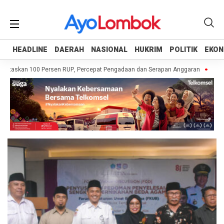
HEADLINE
HEADLINE
DAERAH
DAERAH
NASIONAL
NASIONAL
HUKRIM
HUKRIM
POLITIK
POLITIK
EKON
EKON
taskan 100 Persen RUP, Percepat Pengadaan dan Serapan Anggaran
Pemprov
Headline