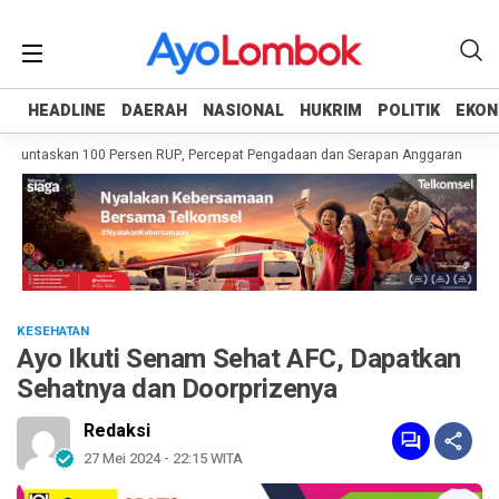
HEADLINE
HEADLINE
DAERAH
DAERAH
NASIONAL
NASIONAL
HUKRIM
HUKRIM
POLITIK
POLITIK
EKON
EKON
Tuntaskan 100 Persen RUP, Percepat Pengadaan dan Serapan Anggaran
Pemp
KESEHATAN
Ayo Ikuti Senam Sehat AFC, Dapatkan
Sehatnya dan Doorprizenya
Redaksi
27 Mei 2024 - 22:15 WITA