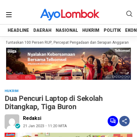
HEADLINE
HEADLINE
DAERAH
DAERAH
NASIONAL
NASIONAL
HUKRIM
HUKRIM
POLITIK
POLITIK
EKON
EKON
 Tuntaskan 100 Persen RUP, Percepat Pengadaan dan Serapan Anggaran
Pe
HUKRIM
Dua Pencuri Laptop di Sekolah
Ditangkap, Tiga Buron
Redaksi
21 Jan 2023 - 11:20 WITA