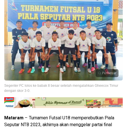
Perbesar
Segenter FC lolos ke babak 8 besar setelah mengalahkan Gheecox Timur
dengan skor 3-0.
Mataram
– Turnamen Futsal U18 memperebutkan Piala
Seputar NTB 2023, akhirnya akan menggelar partai final