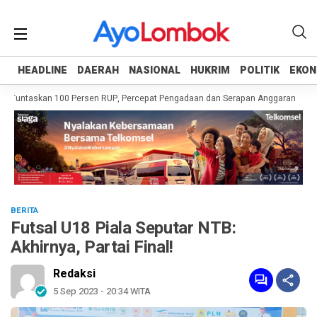
HEADLINE
HEADLINE
DAERAH
DAERAH
NASIONAL
NASIONAL
HUKRIM
HUKRIM
POLITIK
POLITIK
EKON
EKON
 Tuntaskan 100 Persen RUP, Percepat Pengadaan dan Serapan Anggaran
Pem
BERITA
Futsal U18 Piala Seputar NTB:
Akhirnya, Partai Final!
Redaksi
5 Sep 2023 - 20:34 WITA