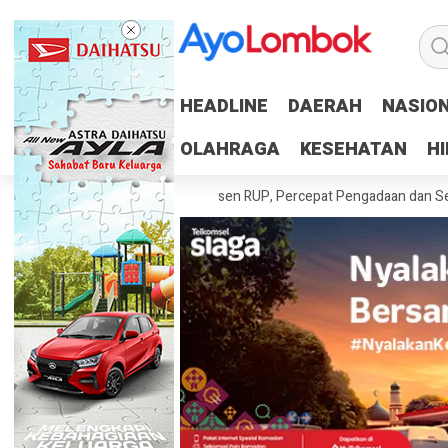
HEADLINE
HEADLINE
DAERAH
DAERAH
NASIO
NASIO
OLAHRAGA
OLAHRAGA
KESEHATAN
KESEHATAN
H
H
aerah Tuntaskan 100 Persen RUP, Percepat Pengadaan dan Serapan An