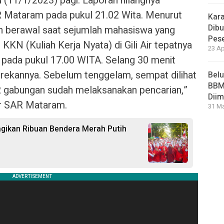
(11/1/2023) pagi. Laporan hilangnya
R Mataram pada pukul 21.02 Wita. Menurut
Kara
Dibu
ian berawal saat sejumlah mahasiswa yang
Pese
KN (Kuliah Kerja Nyata) di Gili Air tepatnya
23 Ap
e pada pukul 17.00 WITA. Selang 30 menit
 rekannya. Sebelum tenggelam, sempat dilihat
Bel
BBM 
 gabungan sudah melaksanakan pencarian,”
Dii
or SAR Mataram.
31 Ma
ikan Ribuan Bendera Merah Putih