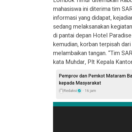
Lombok Timur ditemukan Rabu 
mahasiswa ini diterima tim SA
informasi yang didapat, kejad
sedang melaksanakan kegiatan K
di pantai depan Hotel Paradis
kemudian, korban terpisah dari
melambaikan tangan. “Tim SAR
kata Muhdar, Plt Kepala Kant
Pemprov dan Pemkot Mataram Bag
kepada Masyarakat
Redaksi
16 jam