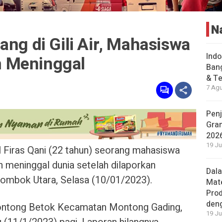
N
ang di Gili Air, Mahasiswa
Indo
 Meninggal
Bang
& Te
7 Agu
Penj
Gran
202
19 Ju
iras Qani (22 tahun) seorang mahasiswa
 meninggal dunia setelah dilaporkan
Dal
, Lombok Utara, Selasa (10/01/2023).
Mat
Prod
den
ntong Betok Kecamatan Montong Gading,
19 Ju