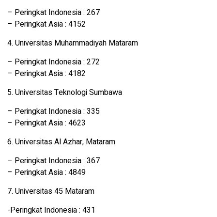
– Peringkat Indonesia : 267
– Peringkat Asia : 4152
4. Universitas Muhammadiyah Mataram
– Peringkat Indonesia : 272
– Peringkat Asia : 4182
5. Universitas Teknologi Sumbawa
– Peringkat Indonesia : 335
– Peringkat Asia : 4623
6. Universitas Al Azhar, Mataram
– Peringkat Indonesia : 367
– Peringkat Asia : 4849
7. Universitas 45 Mataram
-Peringkat Indonesia : 431