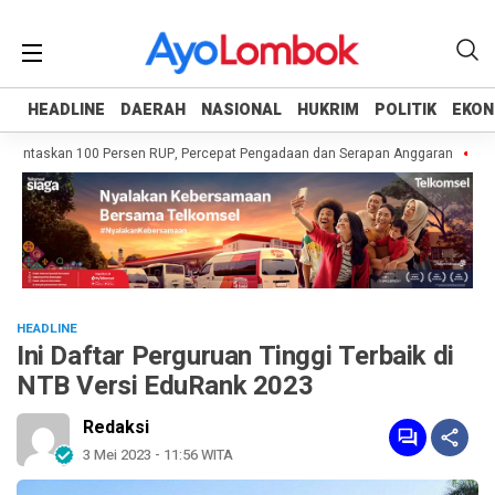
HEADLINE
HEADLINE
DAERAH
DAERAH
NASIONAL
NASIONAL
HUKRIM
HUKRIM
POLITIK
POLITIK
EKON
EKON
untaskan 100 Persen RUP, Percepat Pengadaan dan Serapan Anggaran
Pempr
HEADLINE
Ini Daftar Perguruan Tinggi Terbaik di
NTB Versi EduRank 2023
Redaksi
3 Mei 2023 - 11:56 WITA