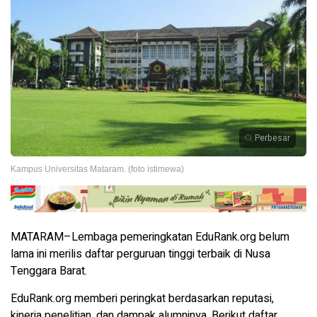
Perbesar
Kampus Universitas Mataram. (foto istimewa)
MATARAM–Lembaga pemeringkatan EduRank.org belum
lama ini merilis daftar perguruan tinggi terbaik di Nusa
Tenggara Barat.
EduRank.org memberi peringkat berdasarkan reputasi,
kinerja penelitian, dan dampak alumninya. Berikut daftar