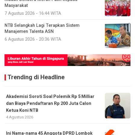
Masyarakat
7 Agustus 2026 - 16:44 WITA
NTB Selangkah Lagi Terapkan Sistem
Manajemen Talenta ASN
6 Agustus 2026 - 20:36 WITA
Trending di Headline
Akademisi Soroti Soal Polemik Rp 5 Milliar
dan Biaya Pendaftaran Rp 200 Juta Calon
Ketua Koni NTB
4 Agustus 2026
Ini Nama-nama 45 Anggota DPRD Lombok