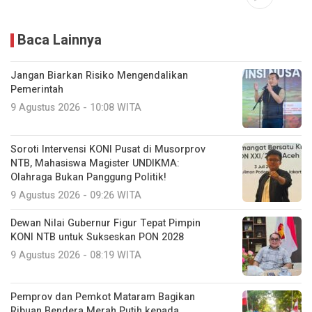
Baca Lainnya
Jangan Biarkan Risiko Mengendalikan
Pemerintah
9 Agustus 2026 - 10:08 WITA
Soroti Intervensi KONI Pusat di Musorprov
NTB, Mahasiswa Magister UNDIKMA:
Olahraga Bukan Panggung Politik!
9 Agustus 2026 - 09:26 WITA
Dewan Nilai Gubernur Figur Tepat Pimpin
KONI NTB untuk Sukseskan PON 2028
9 Agustus 2026 - 08:19 WITA
Pemprov dan Pemkot Mataram Bagikan
Ribuan Bendera Merah Putih kepada