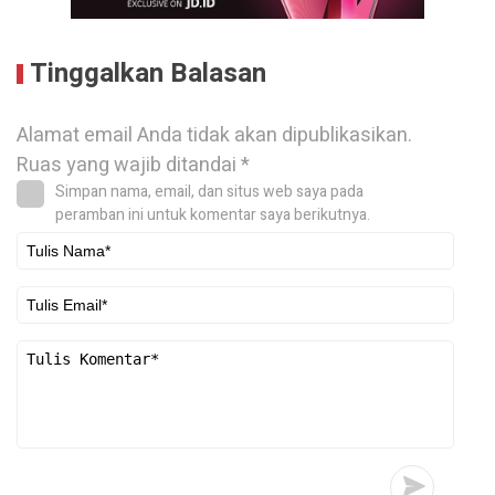
Tinggalkan Balasan
Alamat email Anda tidak akan dipublikasikan.
Ruas yang wajib ditandai
*
Simpan nama, email, dan situs web saya pada
peramban ini untuk komentar saya berikutnya.