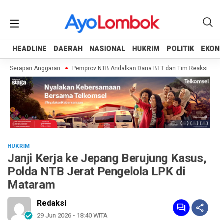
HEADLINE
HEADLINE
DAERAH
DAERAH
NASIONAL
NASIONAL
HUKRIM
HUKRIM
POLITIK
POLITIK
EKON
EKON
n Serapan Anggaran
Pemprov NTB Andalkan Dana BTT dan Tim Reaksi Cepat T
HUKRIM
Janji Kerja ke Jepang Berujung Kasus,
Polda NTB Jerat Pengelola LPK di
Mataram
Redaksi
29 Jun 2026 - 18:40 WITA