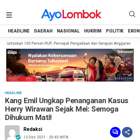
HEADLINE
HEADLINE
DAERAH
DAERAH
NASIONAL
NASIONAL
HUKRIM
HUKRIM
POLITIK
POLITIK
EKON
EKON
 Tuntaskan 100 Persen RUP, Percepat Pengadaan dan Serapan Anggaran
Pem
HEADLINE
Kang Emil Ungkap Penanganan Kasus
Herry Wirawan Sejak Mei: Semoga
Dihukum Mati!
Redaksi
12 Des 2021 - 20:45 WITA