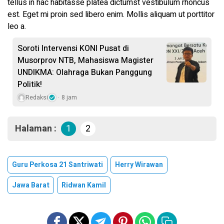
tellus in hac habitasse platea dictumst vestibulum rhoncus
est. Eget mi proin sed libero enim. Mollis aliquam ut porttitor
leo a.
Soroti Intervensi KONI Pusat di
Musorprov NTB, Mahasiswa Magister
UNDIKMA: Olahraga Bukan Panggung
Politik!
Redaksi
8 jam
Halaman :
1
2
Guru Perkosa 21 Santriwati
Herry Wirawan
Jawa Barat
Ridwan Kamil