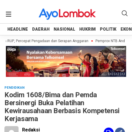
HEADLINE
HEADLINE
DAERAH
DAERAH
NASIONAL
NASIONAL
HUKRIM
HUKRIM
POLITIK
POLITIK
EKON
EKON
n RUP, Percepat Pengadaan dan Serapan Anggaran
Pemprov NTB Andalkan Da
PENDIDIKAN
Kodim 1608/Bima dan Pemda
Bersinergi Buka Pelatihan
Kewirausahaan Berbasis Kompetensi
Kerjasama
Redaksi