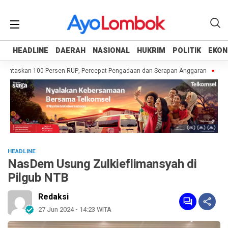
HEADLINE
HEADLINE
DAERAH
DAERAH
NASIONAL
NASIONAL
HUKRIM
HUKRIM
POLITIK
POLITIK
EKON
EKON
untaskan 100 Persen RUP, Percepat Pengadaan dan Serapan Anggaran
Pempr
HEADLINE
NasDem Usung Zulkieflimansyah di
Pilgub NTB
Redaksi
27 Jun 2024 - 14:23 WITA