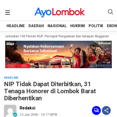
HEADLINE
HEADLINE
DAERAH
DAERAH
NASIONAL
NASIONAL
HUKRIM
HUKRIM
POLITIK
POLITIK
EKON
EKON
 Tuntaskan 100 Persen RUP, Percepat Pengadaan dan Serapan Anggaran
Pem
HEADLINE
NIP Tidak Dapat Diterbitkan, 31
Tenaga Honorer di Lombok Barat
Diberhentikan
Redaksi
12 Jun 2026 - 15:17 WITA