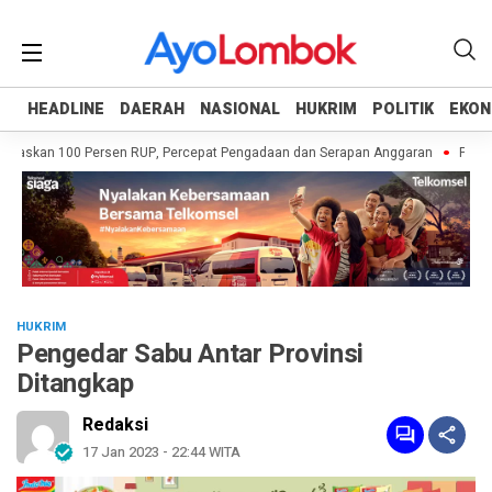
HEADLINE
HEADLINE
DAERAH
DAERAH
NASIONAL
NASIONAL
HUKRIM
HUKRIM
POLITIK
POLITIK
EKON
EKON
taskan 100 Persen RUP, Percepat Pengadaan dan Serapan Anggaran
Pemprov
HUKRIM
Pengedar Sabu Antar Provinsi
Ditangkap
Redaksi
17 Jan 2023 - 22:44 WITA