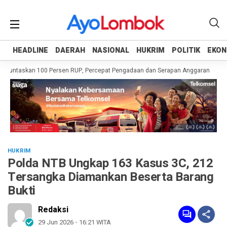
HEADLINE
HEADLINE
DAERAH
DAERAH
NASIONAL
NASIONAL
HUKRIM
HUKRIM
POLITIK
POLITIK
EKON
EKON
Tuntaskan 100 Persen RUP, Percepat Pengadaan dan Serapan Anggaran
Pemp
HUKRIM
Polda NTB Ungkap 163 Kasus 3C, 212
Tersangka Diamankan Beserta Barang
Bukti
Redaksi
29 Jun 2026 - 16:21 WITA