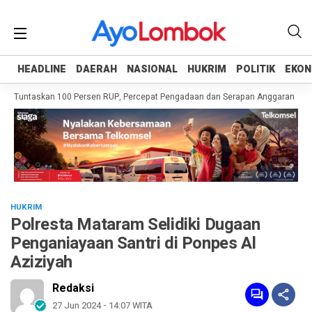
HEADLINE
HEADLINE
DAERAH
DAERAH
NASIONAL
NASIONAL
HUKRIM
HUKRIM
POLITIK
POLITIK
EKON
EKON
h Tuntaskan 100 Persen RUP, Percepat Pengadaan dan Serapan Anggaran
Pe
HUKRIM
Polresta Mataram Selidiki Dugaan
Penganiayaan Santri di Ponpes Al
Aziziyah
Redaksi
27 Jun 2024 - 14:07 WITA