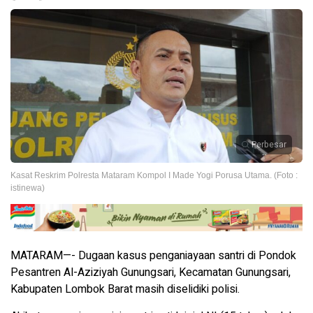
Perbesar
Kasat Reskrim Polresta Mataram Kompol I Made Yogi Porusa Utama. (Foto :
istinewa)
MATARAM—- Dugaan kasus penganiayaan santri di Pondok
Pesantren Al-Aziziyah Gunungsari, Kecamatan Gunungsari,
Kabupaten Lombok Barat masih diselidiki polisi.