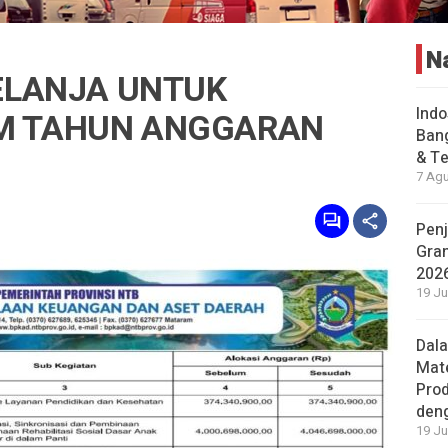
N
ELANJA UNTUK
Indo
M TAHUN ANGGARAN
Bang
& Te
7 Agu
Penj
Gran
202
19 Ju
Dal
Mat
Prod
den
19 Ju