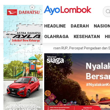
HEADLINE
HEADLINE
DAERAH
DAERAH
NASIO
NASIO
OLAHRAGA
OLAHRAGA
KESEHATAN
KESEHATAN
H
H
aerah Tuntaskan 100 Persen RUP, Percepat Pengadaan dan Serapan An