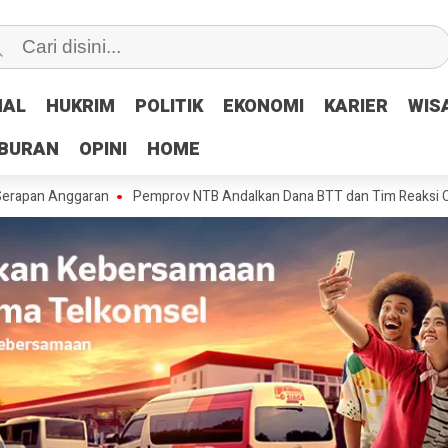
NAL
NAL
HUKRIM
HUKRIM
POLITIK
POLITIK
EKONOMI
EKONOMI
KARIER
KARIER
WIS
WIS
IBURAN
IBURAN
OPINI
OPINI
HOME
HOME
ggaran
Pemprov NTB Andalkan Dana BTT dan Tim Reaksi Cepat Tangan