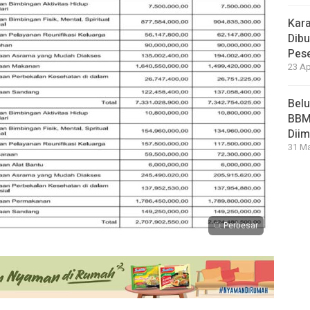
Kara
Dibu
Pese
23 Ap
Bel
BBM 
Dii
31 Ma
Perbesar