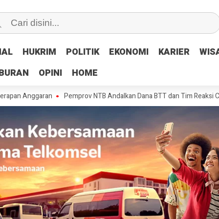
NAL
NAL
HUKRIM
HUKRIM
POLITIK
POLITIK
EKONOMI
EKONOMI
KARIER
KARIER
WIS
WIS
IBURAN
IBURAN
OPINI
OPINI
HOME
HOME
ggaran
Pemprov NTB Andalkan Dana BTT dan Tim Reaksi Cepat Tangani