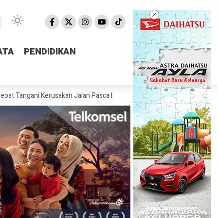
ATA
ATA
PENDIDIKAN
PENDIDIKAN
 Kerusakan Jalan Pasca Banjir
Pemprov NTB Segera Luncurkan Apli