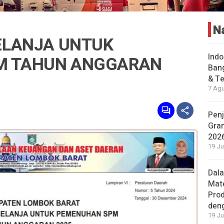
N
ELANJA UNTUK
Indo
M TAHUN ANGGARAN
Bang
& Te
7 Agu
Penj
Gran
202
19 Ju
Dal
Mat
Prod
den
19 Ju