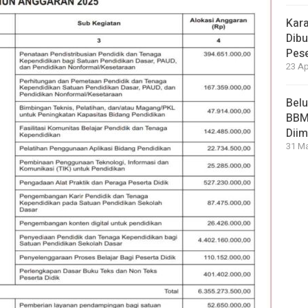
Kara
Dibu
Pese
23 Ap
Bel
BBM 
Dii
31 Ma