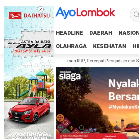
HEADLINE
HEADLINE
DAERAH
DAERAH
NASIO
NASIO
OLAHRAGA
OLAHRAGA
KESEHATAN
KESEHATAN
H
H
aerah Tuntaskan 100 Persen RUP, Percepat Pengadaan dan Serapan An