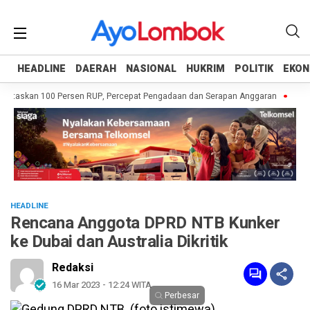
HEADLINE
HEADLINE
DAERAH
DAERAH
NASIONAL
NASIONAL
HUKRIM
HUKRIM
POLITIK
POLITIK
EKON
EKON
untaskan 100 Persen RUP, Percepat Pengadaan dan Serapan Anggaran
Pempr
HEADLINE
Rencana Anggota DPRD NTB Kunker
ke Dubai dan Australia Dikritik
Redaksi
16 Mar 2023 - 12:24 WITA
Perbesar