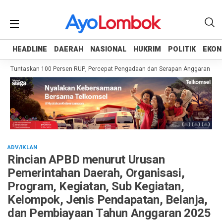
HEADLINE
HEADLINE
DAERAH
DAERAH
NASIONAL
NASIONAL
HUKRIM
HUKRIM
POLITIK
POLITIK
EKON
EKON
h Tuntaskan 100 Persen RUP, Percepat Pengadaan dan Serapan Anggaran
Pe
ADV/IKLAN
Rincian APBD menurut Urusan
Pemerintahan Daerah, Organisasi,
Program, Kegiatan, Sub Kegiatan,
Kelompok, Jenis Pendapatan, Belanja,
dan Pembiayaan Tahun Anggaran 2025