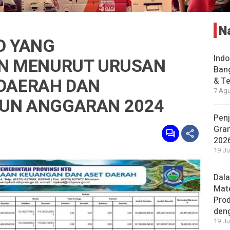
N
D YANG
Indo
AN MENURUT URUSAN
Bang
DAERAH DAN
& Te
7 Agu
HUN ANGGARAN 2024
Penj
Gran
202
19 Ju
Dal
Mat
Prod
den
19 Ju