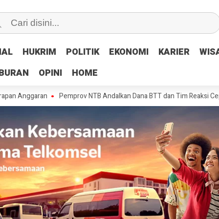
NAL
NAL
HUKRIM
HUKRIM
POLITIK
POLITIK
EKONOMI
EKONOMI
KARIER
KARIER
WIS
WIS
IBURAN
IBURAN
OPINI
OPINI
HOME
HOME
garan
Pemprov NTB Andalkan Dana BTT dan Tim Reaksi Cepat Tangani 