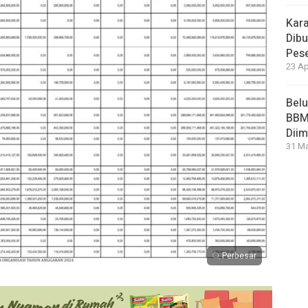
Kara
Dibu
Pese
23 Ap
Bel
BBM 
Dii
31 Ma
Perbesar