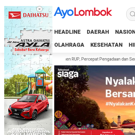
HEADLINE
HEADLINE
DAERAH
DAERAH
NASIO
NASIO
OLAHRAGA
OLAHRAGA
KESEHATAN
KESEHATAN
H
H
erah Tuntaskan 100 Persen RUP, Percepat Pengadaan dan Serapan Ang