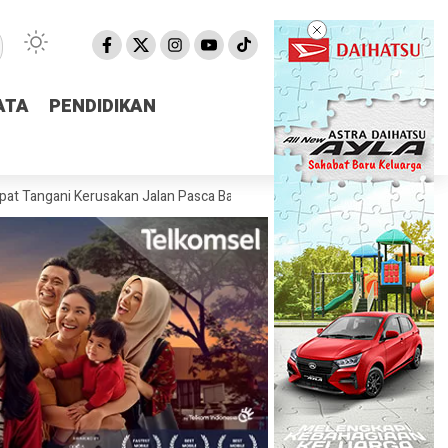
ATA
ATA
PENDIDIKAN
PENDIDIKAN
Kerusakan Jalan Pasca Banjir
Pemprov NTB Segera Luncurkan Aplik