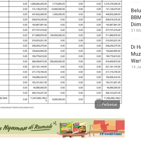
Bel
BBM 
Dii
31 Ma
Di 
Muza
War
14 Ja
Perbesar