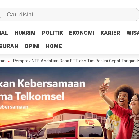
NAL
NAL
HUKRIM
HUKRIM
POLITIK
POLITIK
EKONOMI
EKONOMI
KARIER
KARIER
WIS
WIS
IBURAN
IBURAN
OPINI
OPINI
HOME
HOME
rov NTB Andalkan Dana BTT dan Tim Reaksi Cepat Tangani Kerusakan Ja