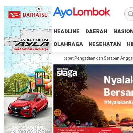
HEADLINE
HEADLINE
DAERAH
DAERAH
NASIO
NASIO
OLAHRAGA
OLAHRAGA
KESEHATAN
KESEHATAN
H
H
an 100 Persen RUP, Percepat Pengadaan dan Serapan Anggaran
Pemp