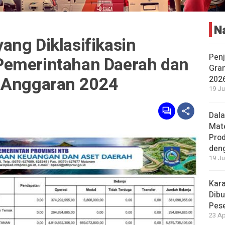
N
ang Diklasifikasin
Penj
Pemerintahan Daerah dan
Gran
n Anggaran 2024
202
19 Ju
Dal
Mat
Prod
den
19 Ju
Kara
Dibu
Pese
23 Ap