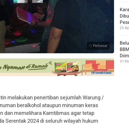
Kara
Dibu
Pese
23 Ap
Bel
Perbesar
BBM 
Dii
31 Ma
utin melakukan penertiban sejumlah Warung /
uman beralkohol ataupun minuman keras
an dan memelihara Kamtibmas agar tetap
da Serentak 2024 di seluruh wilayah hukum