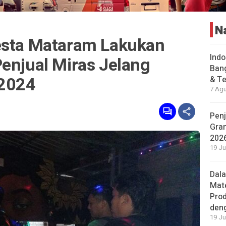
N
esta Mataram Lakukan
Indo
enjual Miras Jelang
Bang
 2024
& Te
7 Agu
Penj
Gran
202
19 Ju
Dal
Mat
Prod
den
19 Ju