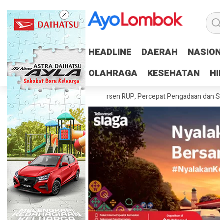
HEADLINE
HEADLINE
DAERAH
DAERAH
NASIO
NASIO
OLAHRAGA
OLAHRAGA
KESEHATAN
KESEHATAN
H
H
aerah Tuntaskan 100 Persen RUP, Percepat Pengadaan dan Serapan An