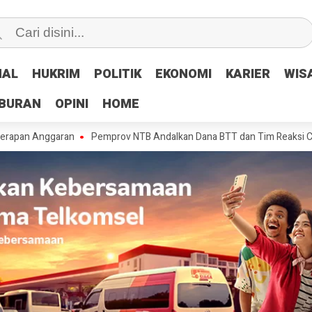
NAL
NAL
HUKRIM
HUKRIM
POLITIK
POLITIK
EKONOMI
EKONOMI
KARIER
KARIER
WIS
WIS
IBURAN
IBURAN
OPINI
OPINI
HOME
HOME
ggaran
Pemprov NTB Andalkan Dana BTT dan Tim Reaksi Cepat Tangani