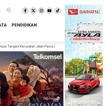
ATA
ATA
PENDIDIKAN
PENDIDIKAN
 Kerusakan Jalan Pasca Banjir
Pemprov NTB Segera Luncurkan Apli