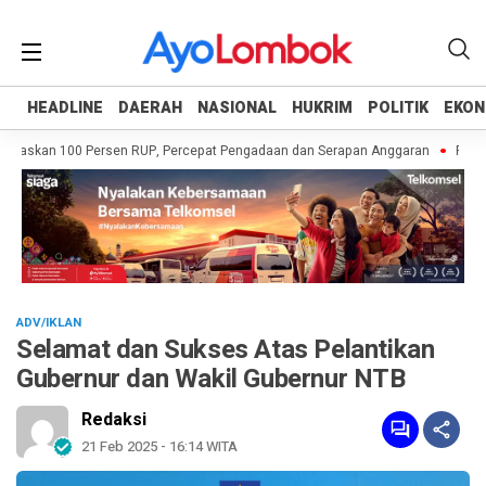
HEADLINE
HEADLINE
DAERAH
DAERAH
NASIONAL
NASIONAL
HUKRIM
HUKRIM
POLITIK
POLITIK
EKON
EKON
taskan 100 Persen RUP, Percepat Pengadaan dan Serapan Anggaran
Pemprov
ADV/IKLAN
Selamat dan Sukses Atas Pelantikan
Gubernur dan Wakil Gubernur NTB
Redaksi
21 Feb 2025 - 16:14 WITA