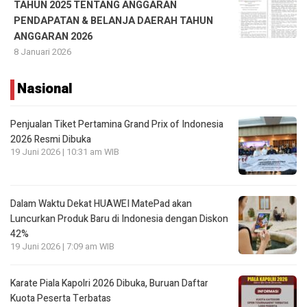
TAHUN 2025 TENTANG ANGGARAN
PENDAPATAN & BELANJA DAERAH TAHUN
ANGGARAN 2026
8 Januari 2026
Nasional
Penjualan Tiket Pertamina Grand Prix of Indonesia
2026 Resmi Dibuka
19 Juni 2026 | 10:31 am WIB
Dalam Waktu Dekat HUAWEI MatePad akan
Luncurkan Produk Baru di Indonesia dengan Diskon
42%
19 Juni 2026 | 7:09 am WIB
Karate Piala Kapolri 2026 Dibuka, Buruan Daftar
Kuota Peserta Terbatas