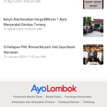
23 April 2026 | 4:00 pm WIB
Belum Ada Kenaikan Harga BBM per 1 April,
Masyarakat Diimbau Tenang
31 Maret 2026 | 8:49 pm WIB
Di Hadapan PWI, Ahmad Muzani: Hati Saya Masih
Wartawan
14 Januari 2026 | 11:02 am WIB
Pedoman Media Siber
Berita Video
Panduan Komunitas
Ketentuan dan Kebijakan Privacy
Tentang Kibaran
Trending