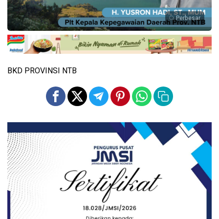
Perbesar
BKD PROVINSI NTB