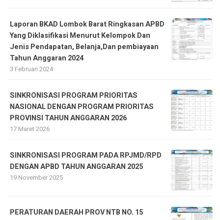
Laporan BKAD Lombok Barat Ringkasan APBD
Yang Diklasifikasi Menurut Kelompok Dan
Jenis Pendapatan, Belanja,Dan pembiayaan
Tahun Anggaran 2024
3 Februari 2024
SINKRONISASI PROGRAM PRIORITAS
NASIONAL DENGAN PROGRAM PRIORITAS
PROVINSI TAHUN ANGGARAN 2026
17 Maret 2026
SINKRONISASI PROGRAM PADA RPJMD/RPD
DENGAN APBD TAHUN ANGGARAN 2025
19 November 2025
PERATURAN DAERAH PROV NTB NO. 15