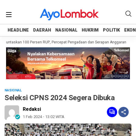
HEADLINE
HEADLINE
DAERAH
DAERAH
NASIONAL
NASIONAL
HUKRIM
HUKRIM
POLITIK
POLITIK
EKON
EKON
Tuntaskan 100 Persen RUP, Percepat Pengadaan dan Serapan Anggaran
Pemp
NASIONAL
Seleksi CPNS 2024 Segera Dibuka
Redaksi
1 Feb 2024 - 13:02 WITA