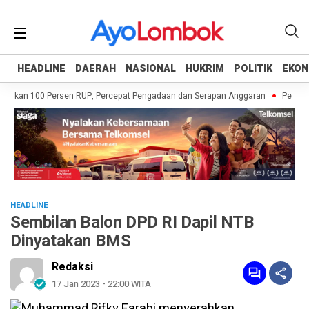
HEADLINE
HEADLINE
DAERAH
DAERAH
NASIONAL
NASIONAL
HUKRIM
HUKRIM
POLITIK
POLITIK
EKON
EKON
skan 100 Persen RUP, Percepat Pengadaan dan Serapan Anggaran
Pemprov N
HEADLINE
Sembilan Balon DPD RI Dapil NTB
Dinyatakan BMS
Redaksi
17 Jan 2023 - 22:00 WITA