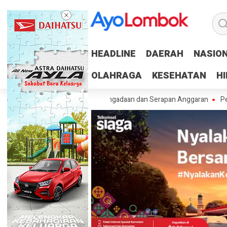
HEADLINE
HEADLINE
DAERAH
DAERAH
NASIO
NASIO
OLAHRAGA
OLAHRAGA
KESEHATAN
KESEHATAN
H
H
ersen RUP, Percepat Pengadaan dan Serapan Anggaran
Pemprov NTB 