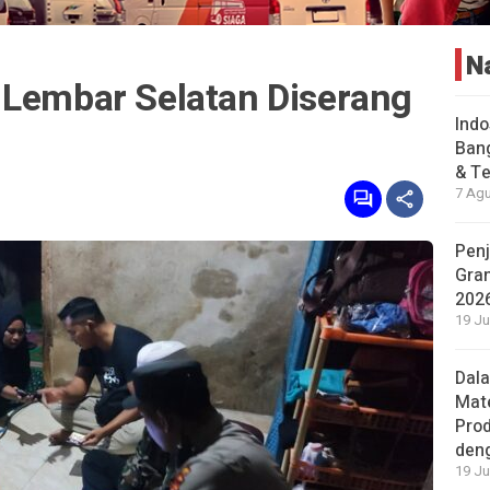
N
 Lembar Selatan Diserang
Indo
Bang
& Te
7 Agu
Penj
Gran
202
19 Ju
Dal
Mat
Prod
den
19 Ju