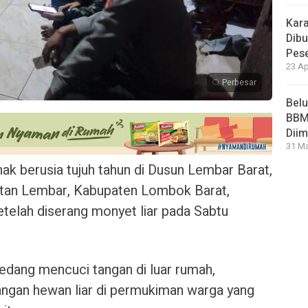
Kara
Dibu
Pese
23 Ap
Perbesar
Bel
BBM 
Dii
31 Ma
k berusia tujuh tahun di Dusun Lembar Barat,
tan Lembar, Kabupaten Lombok Barat,
etelah diserang monyet liar pada Sabtu
 sedang mencuci tangan di luar rumah,
angan hewan liar di permukiman warga yang