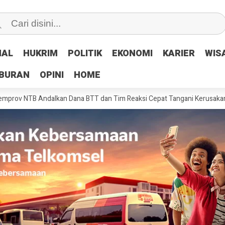
NAL
NAL
HUKRIM
HUKRIM
POLITIK
POLITIK
EKONOMI
EKONOMI
KARIER
KARIER
WIS
WIS
IBURAN
IBURAN
OPINI
OPINI
HOME
HOME
Andalkan Dana BTT dan Tim Reaksi Cepat Tangani Kerusakan Jalan Pasc