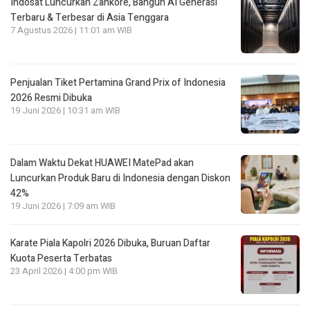
Indosat Luncurkan Zankore, Bangun AI Generasi
Terbaru & Terbesar di Asia Tenggara
7 Agustus 2026 | 11:01 am WIB
Penjualan Tiket Pertamina Grand Prix of Indonesia
2026 Resmi Dibuka
19 Juni 2026 | 10:31 am WIB
Dalam Waktu Dekat HUAWEI MatePad akan
Luncurkan Produk Baru di Indonesia dengan Diskon
42%
19 Juni 2026 | 7:09 am WIB
Karate Piala Kapolri 2026 Dibuka, Buruan Daftar
Kuota Peserta Terbatas
23 April 2026 | 4:00 pm WIB