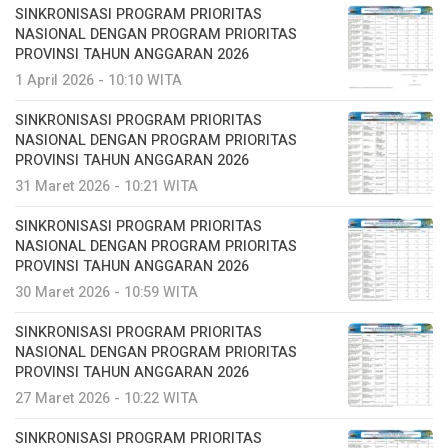
SINKRONISASI PROGRAM PRIORITAS
NASIONAL DENGAN PROGRAM PRIORITAS
PROVINSI TAHUN ANGGARAN 2026
1 April 2026 - 10:10 WITA
SINKRONISASI PROGRAM PRIORITAS
NASIONAL DENGAN PROGRAM PRIORITAS
PROVINSI TAHUN ANGGARAN 2026
31 Maret 2026 - 10:21 WITA
SINKRONISASI PROGRAM PRIORITAS
NASIONAL DENGAN PROGRAM PRIORITAS
PROVINSI TAHUN ANGGARAN 2026
30 Maret 2026 - 10:59 WITA
SINKRONISASI PROGRAM PRIORITAS
NASIONAL DENGAN PROGRAM PRIORITAS
PROVINSI TAHUN ANGGARAN 2026
27 Maret 2026 - 10:22 WITA
SINKRONISASI PROGRAM PRIORITAS