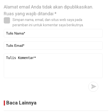
Alamat email Anda tidak akan dipublikasikan.
Ruas yang wajib ditandai
*
Simpan nama, email, dan situs web saya pada
peramban ini untuk komentar saya berikutnya.
Baca Lainnya