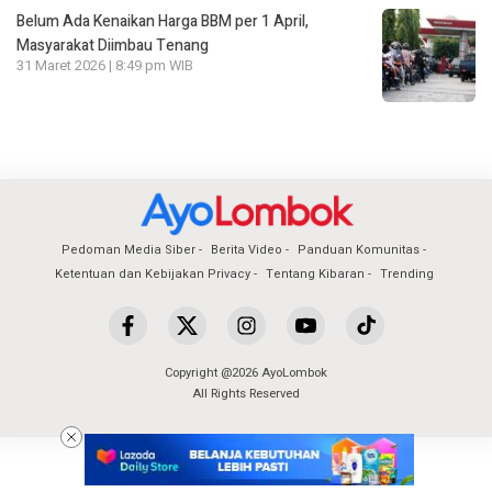
Belum Ada Kenaikan Harga BBM per 1 April,
Masyarakat Diimbau Tenang
31 Maret 2026 | 8:49 pm WIB
Pedoman Media Siber
Berita Video
Panduan Komunitas
Ketentuan dan Kebijakan Privacy
Tentang Kibaran
Trending
Copyright @2026 AyoLombok
All Rights Reserved