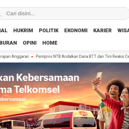
NAL
NAL
HUKRIM
HUKRIM
POLITIK
POLITIK
EKONOMI
EKONOMI
KARIER
KARIER
WIS
WIS
IBURAN
IBURAN
OPINI
OPINI
HOME
HOME
garan
Pemprov NTB Andalkan Dana BTT dan Tim Reaksi Cepat Tangani