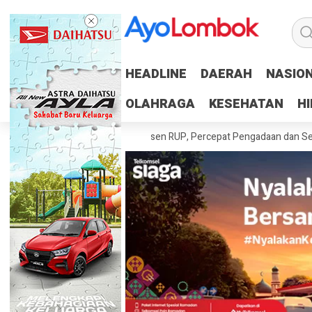
HEADLINE
HEADLINE
DAERAH
DAERAH
NASIO
NASIO
OLAHRAGA
OLAHRAGA
KESEHATAN
KESEHATAN
H
H
erah Tuntaskan 100 Persen RUP, Percepat Pengadaan dan Serapan Ang