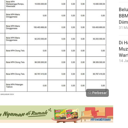
Bel
BBM 
Dii
31 Ma
Di 
Muza
War
14 Ja
Perbesar