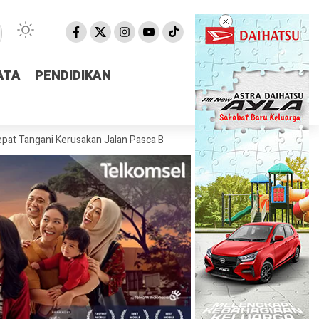
ATA
ATA
PENDIDIKAN
PENDIDIKAN
 Kerusakan Jalan Pasca Banjir
Pemprov NTB Segera Luncurkan Apli