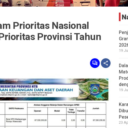
N
am Prioritas Nasional
Penj
rioritas Provinsi Tahun
Gran
202
19 Ju
Dal
Mat
Prod
den
19 Ju
Kara
Dibu
Pese
23 Ap