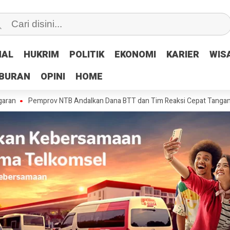
NAL
NAL
HUKRIM
HUKRIM
POLITIK
POLITIK
EKONOMI
EKONOMI
KARIER
KARIER
WIS
WIS
IBURAN
IBURAN
OPINI
OPINI
HOME
HOME
Pemprov NTB Andalkan Dana BTT dan Tim Reaksi Cepat Tangani Kerusaka