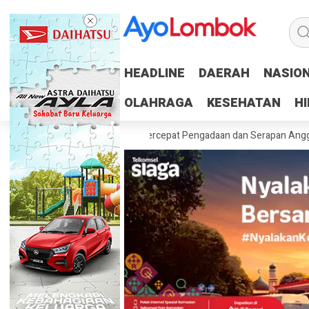
HEADLINE
HEADLINE
DAERAH
DAERAH
NASIO
NASIO
OLAHRAGA
OLAHRAGA
KESEHATAN
KESEHATAN
H
H
taskan 100 Persen RUP, Percepat Pengadaan dan Serapan Anggaran