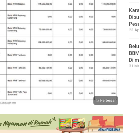
Kara
Dibu
Pese
23 Ap
Bel
BBM 
Dii
31 Ma
Perbesar