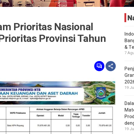
N
am Prioritas Nasional
Indo
rioritas Provinsi Tahun
Bang
& Te
7 Agu
Penj
Gran
202
19 Ju
Dal
Mat
Prod
den
19 Ju