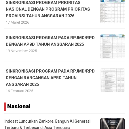
SINKRONISASI PROGRAM PRIORITAS
NASIONAL DENGAN PROGRAM PRIORITAS
PROVINSI TAHUN ANGGARAN 2026
17 Maret 2026
SINKRONISASI PROGRAM PADA RPJMD/RPD
DENGAN APBD TAHUN ANGGARAN 2025
19 November 2025
SINKRONISASI PROGRAM PADA RPJMD/RPD
DENGAN RANCANGAN APBD TAHUN
ANGGARAN 2025
16 Februari 2025
Nasional
Indosat Luncurkan Zankore, Bangun AI Generasi
Terbaru & Terbesar di Asia Tenggara