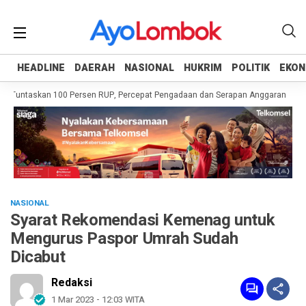
HEADLINE
HEADLINE
DAERAH
DAERAH
NASIONAL
NASIONAL
HUKRIM
HUKRIM
POLITIK
POLITIK
EKON
EKON
 Tuntaskan 100 Persen RUP, Percepat Pengadaan dan Serapan Anggaran
Pem
NASIONAL
Syarat Rekomendasi Kemenag untuk
Mengurus Paspor Umrah Sudah
Dicabut
Redaksi
1 Mar 2023 - 12:03 WITA