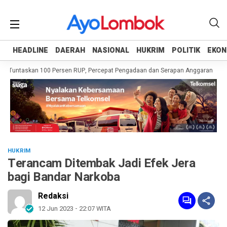
HEADLINE
HEADLINE
DAERAH
DAERAH
NASIONAL
NASIONAL
HUKRIM
HUKRIM
POLITIK
POLITIK
EKON
EKON
 Tuntaskan 100 Persen RUP, Percepat Pengadaan dan Serapan Anggaran
Pem
HUKRIM
Terancam Ditembak Jadi Efek Jera
bagi Bandar Narkoba
Redaksi
12 Jun 2023 - 22:07 WITA