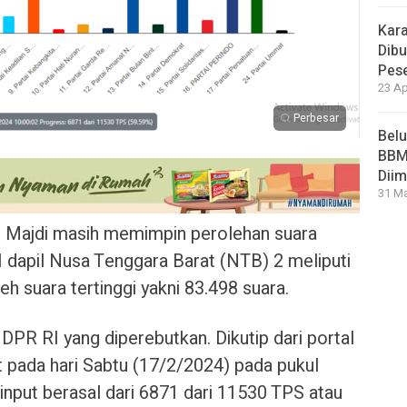
Kara
Dibu
Pese
23 Ap
Perbesar
Bel
BBM 
Dii
31 Ma
ajdi masih memimpin perolehan suara
I dapil Nusa Tenggara Barat (NTB) 2 meliputi
suara tertinggi yakni 83.498 suara.
 DPR RI yang diperebutkan. Dikutip dari portal
t pada hari Sabtu (17/2/2024) pada pukul
-input berasal dari 6871 dari 11530 TPS atau