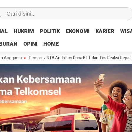
NAL
NAL
HUKRIM
HUKRIM
POLITIK
POLITIK
EKONOMI
EKONOMI
KARIER
KARIER
WIS
WIS
IBURAN
IBURAN
OPINI
OPINI
HOME
HOME
an
Pemprov NTB Andalkan Dana BTT dan Tim Reaksi Cepat Tangani Ke