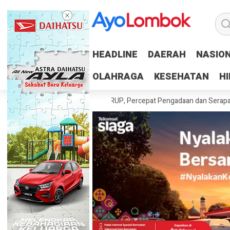
HEADLINE
HEADLINE
DAERAH
DAERAH
NASIO
NASIO
OLAHRAGA
OLAHRAGA
KESEHATAN
KESEHATAN
H
H
h Tuntaskan 100 Persen RUP, Percepat Pengadaan dan Serapan Anggar