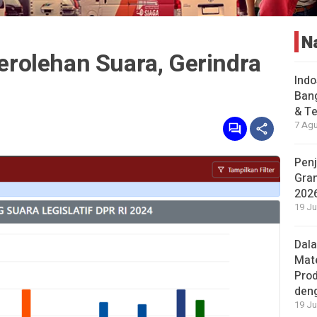
N
rolehan Suara, Gerindra
Indo
Bang
& Te
7 Agu
Penj
Gran
202
19 Ju
Dal
Mat
Prod
den
19 Ju