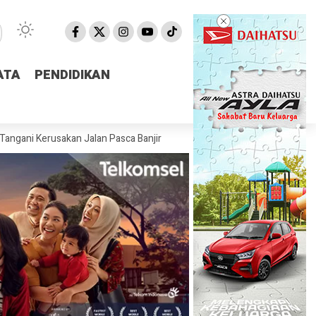
ATA
ATA
PENDIDIKAN
PENDIDIKAN
rusakan Jalan Pasca Banjir
Pemprov NTB Segera Luncurkan Aplikasi