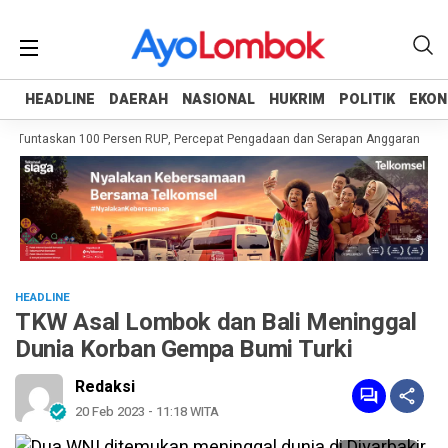
HEADLINE
HEADLINE
DAERAH
DAERAH
NASIONAL
NASIONAL
HUKRIM
HUKRIM
POLITIK
POLITIK
EKON
EKON
 Tuntaskan 100 Persen RUP, Percepat Pengadaan dan Serapan Anggaran
Pem
HEADLINE
TKW Asal Lombok dan Bali Meninggal
Dunia Korban Gempa Bumi Turki
Redaksi
20 Feb 2023 - 11:18 WITA