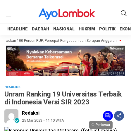
HEADLINE
HEADLINE
DAERAH
DAERAH
NASIONAL
NASIONAL
HUKRIM
HUKRIM
POLITIK
POLITIK
EKON
EKON
taskan 100 Persen RUP, Percepat Pengadaan dan Serapan Anggaran
Pemprov
HEADLINE
Unram Ranking 19 Universitas Terbaik
di Indonesia Versi SIR 2023
Redaksi
25 Mar 2023 - 11:10 WITA
Perbesar