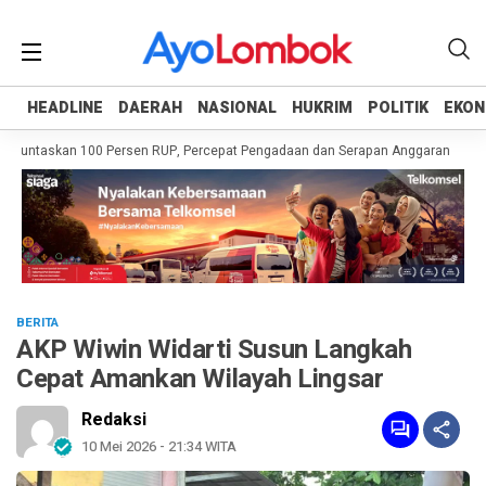
HEADLINE
HEADLINE
DAERAH
DAERAH
NASIONAL
NASIONAL
HUKRIM
HUKRIM
POLITIK
POLITIK
EKON
EKON
Tuntaskan 100 Persen RUP, Percepat Pengadaan dan Serapan Anggaran
Pemp
BERITA
AKP Wiwin Widarti Susun Langkah
Cepat Amankan Wilayah Lingsar
Redaksi
10 Mei 2026 - 21:34 WITA