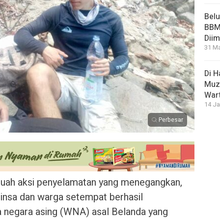
Bel
BBM 
Dii
31 Ma
Di 
Muza
War
14 Ja
Perbesar
uah aksi penyelamatan yang menegangkan,
nsa dan warga setempat berhasil
negara asing (WNA) asal Belanda yang