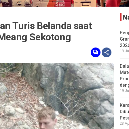
N
an Turis Belanda saat
Penj
t Meang Sekotong
Gran
202
19 Ju
Dal
Mat
Prod
den
19 Ju
Kara
Dibu
Pese
23 Ap