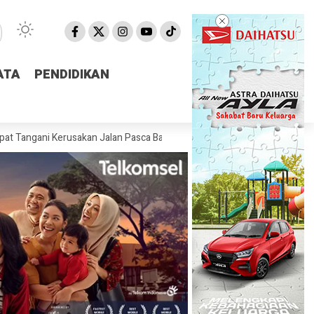
ATA
ATA
PENDIDIKAN
PENDIDIKAN
Kerusakan Jalan Pasca Banjir
Pemprov NTB Segera Luncurkan Aplika