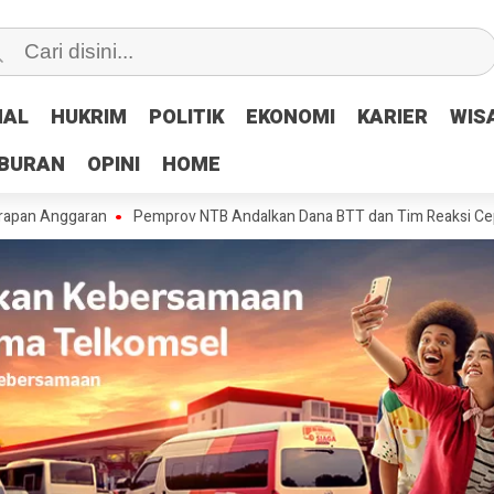
NAL
NAL
HUKRIM
HUKRIM
POLITIK
POLITIK
EKONOMI
EKONOMI
KARIER
KARIER
WIS
WIS
IBURAN
IBURAN
OPINI
OPINI
HOME
HOME
aran
Pemprov NTB Andalkan Dana BTT dan Tim Reaksi Cepat Tangani 