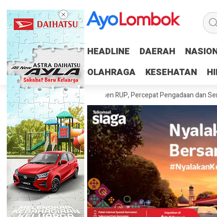
HEADLINE
HEADLINE
DAERAH
DAERAH
NASIO
NASIO
OLAHRAGA
OLAHRAGA
KESEHATAN
KESEHATAN
H
H
rah Tuntaskan 100 Persen RUP, Percepat Pengadaan dan Serapan Angg