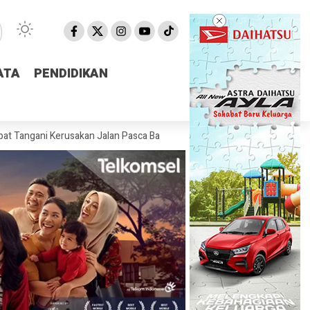
ATA
ATA
PENDIDIKAN
PENDIDIKAN
Kerusakan Jalan Pasca Banjir
Pemprov NTB Segera Luncurkan Aplik