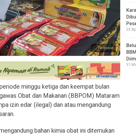
Kara
Dibu
Pese
23 Ap
Bel
Perbesar
BBM 
Dii
31 Ma
periode minggu ketiga dan keempat bulan
engawas Obat dan Makanan (BBPOM) Mataram
a izin edar (ilegal) dan atau mengandung
saran.
 mengandung bahan kimia obat ini ditemukan