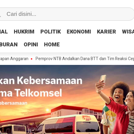
NAL
NAL
HUKRIM
HUKRIM
POLITIK
POLITIK
EKONOMI
EKONOMI
KARIER
KARIER
WIS
WIS
IBURAN
IBURAN
OPINI
OPINI
HOME
HOME
aran
Pemprov NTB Andalkan Dana BTT dan Tim Reaksi Cepat Tangani 