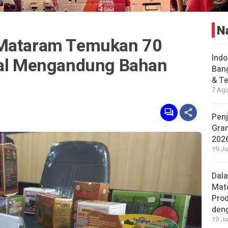
N
 Mataram Temukan 70
Indo
gal Mengandung Bahan
Bang
& Te
7 Agu
Penj
Gran
202
19 Ju
Dal
Mat
Prod
den
19 Ju