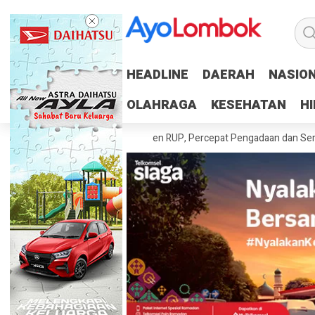
HEADLINE
HEADLINE
DAERAH
DAERAH
NASIO
NASIO
OLAHRAGA
OLAHRAGA
KESEHATAN
KESEHATAN
H
H
rah Tuntaskan 100 Persen RUP, Percepat Pengadaan dan Serapan Angg