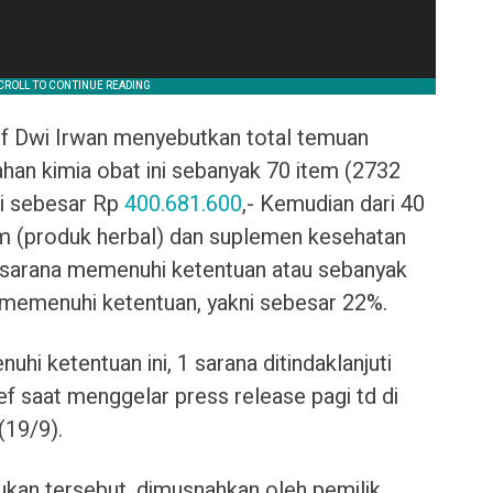
Dwi Irwan menyebutkan total temuan
han kimia obat ini sebanyak 70 item (2732
mi sebesar Rp
400.681.600
,- Kemudian dari 40
lam (produk herbal) dan suplemen kesehatan
1 sarana memenuhi ketentuan atau sebanyak
k memenuhi ketentuan, yakni sebesar 22%.
uhi ketentuan ini, 1 sarana ditindaklanjuti
sef saat menggelar press release pagi td di
19/9).
ukan tersebut, dimusnahkan oleh pemilik