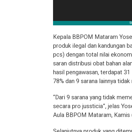
Kepala BBPOM Mataram Yosef 
produk ilegal dan kandungan ba
pcs) dengan total nilai ekono
saran distribusi obat bahan a
hasil pengawasan, terdapat 3
78% dan 9 sarana lainnya tida
“Dari 9 sarana yang tidak memen
secara pro jussticia”, jelas Yo
Aula BBPOM Mataram, Kamis (
Selanjutnya produk yang ditem