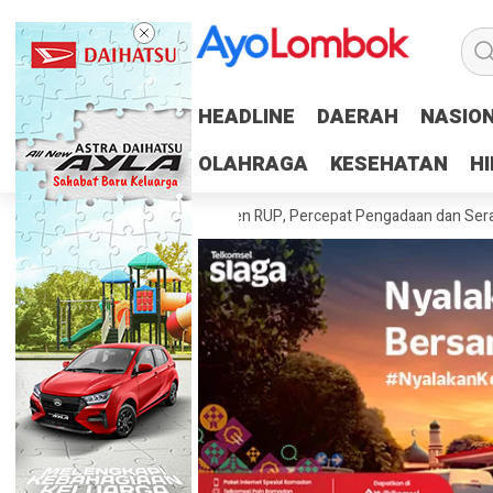
HEADLINE
HEADLINE
DAERAH
DAERAH
NASIO
NASIO
OLAHRAGA
OLAHRAGA
KESEHATAN
KESEHATAN
H
H
rah Tuntaskan 100 Persen RUP, Percepat Pengadaan dan Serapan Angg