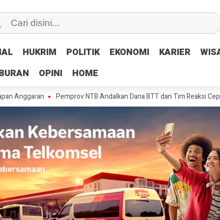
NAL
NAL
HUKRIM
HUKRIM
POLITIK
POLITIK
EKONOMI
EKONOMI
KARIER
KARIER
WIS
WIS
IBURAN
IBURAN
OPINI
OPINI
HOME
HOME
aran
Pemprov NTB Andalkan Dana BTT dan Tim Reaksi Cepat Tangani K