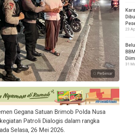
Kara
Dibu
Pese
23 Ap
Bel
BBM 
Dii
31 Ma
Perbesar
emen Gegana Satuan Brimob Polda Nusa
egiatan Patroli Dialogis dalam rangka
da Selasa, 26 Mei 2026.