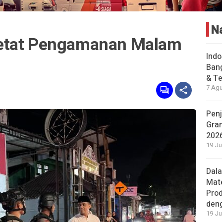
N
etat Pengamanan Malam
Indo
Bang
& Te
7 Agu
Penj
Gran
202
19 Ju
Dal
Mat
Prod
den
19 Ju