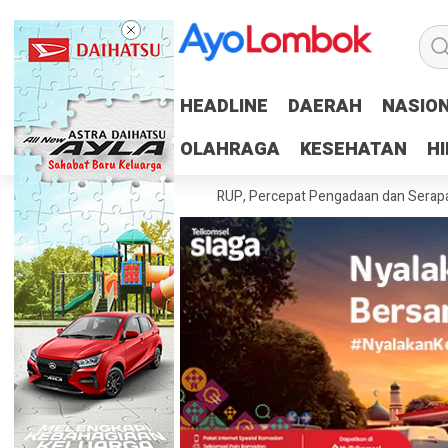
HEADLINE
HEADLINE
DAERAH
DAERAH
NASIO
NASIO
OLAHRAGA
OLAHRAGA
KESEHATAN
KESEHATAN
H
H
h Tuntaskan 100 Persen RUP, Percepat Pengadaan dan Serapan Anggar