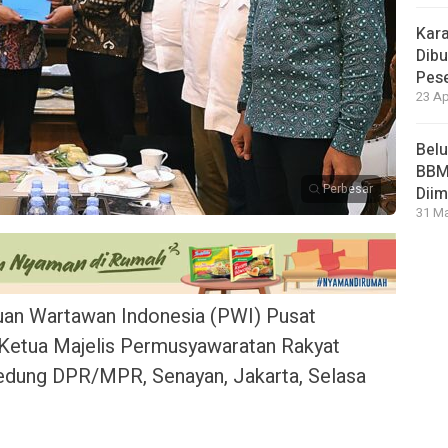
Kara
Dibu
Pese
23 Ap
Bel
BBM 
Perbesar
Dii
31 Ma
an Wartawan Indonesia (PWI) Pusat
Ketua Majelis Permusyawaratan Rakyat
edung DPR/MPR, Senayan, Jakarta, Selasa