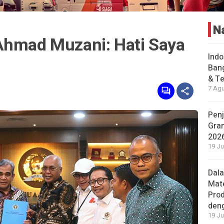
N
Ahmad Muzani: Hati Saya
Indo
Bang
& Te
7 Agu
Penj
Gran
202
19 Ju
Dal
Mat
Prod
den
19 Ju