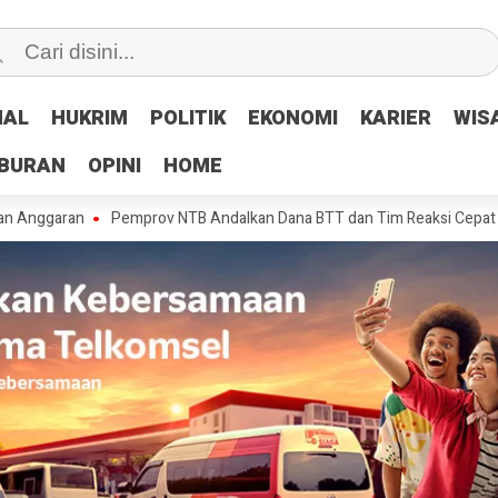
NAL
NAL
HUKRIM
HUKRIM
POLITIK
POLITIK
EKONOMI
EKONOMI
KARIER
KARIER
WIS
WIS
IBURAN
IBURAN
OPINI
OPINI
HOME
HOME
an
Pemprov NTB Andalkan Dana BTT dan Tim Reaksi Cepat Tangani Ker