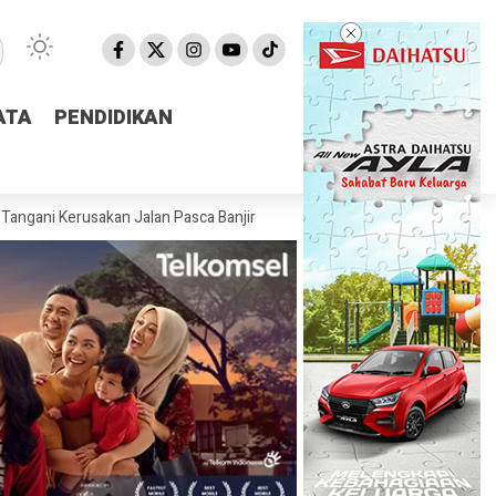
ATA
ATA
PENDIDIKAN
PENDIDIKAN
usakan Jalan Pasca Banjir
Pemprov NTB Segera Luncurkan Aplikasi