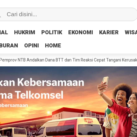
NAL
NAL
HUKRIM
HUKRIM
POLITIK
POLITIK
EKONOMI
EKONOMI
KARIER
KARIER
WIS
WIS
IBURAN
IBURAN
OPINI
OPINI
HOME
HOME
 Andalkan Dana BTT dan Tim Reaksi Cepat Tangani Kerusakan Jalan Pas