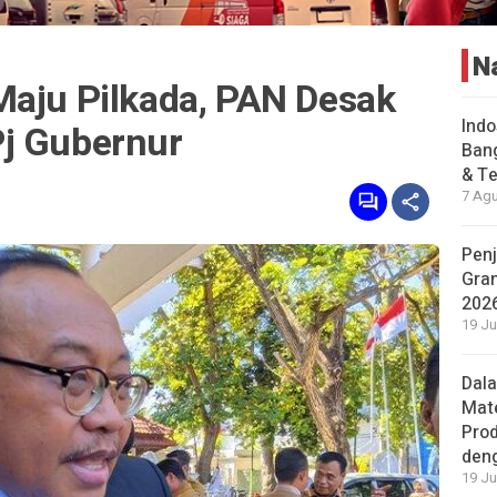
N
Maju Pilkada, PAN Desak
Indo
j Gubernur
Bang
& Te
7 Agu
Penj
Gran
202
19 Ju
Dal
Mat
Prod
den
19 Ju