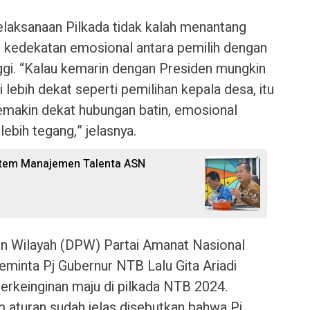
elaksanaan Pilkada tidak kalah menantang
, kedekatan emosional antara pemilih dengan
inggi. “Kalau kemarin dengan Presiden mungkin
i lebih dekat seperti pemilihan kepala desa, itu
semakin dekat hubungan batin, emosional
lebih tegang,” jelasnya.
stem Manajemen Talenta ASN
n Wilayah (DPW) Partai Amanat Nasional
inta Pj Gubernur NTB Lalu Gita Ariadi
erkeinginan maju di pilkada NTB 2024.
m aturan sudah jelas disebutkan bahwa Pj