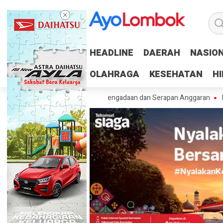
HEADLINE
HEADLINE
DAERAH
DAERAH
NASIO
NASIO
OLAHRAGA
OLAHRAGA
KESEHATAN
KESEHATAN
H
H
Persen RUP, Percepat Pengadaan dan Serapan Anggaran
Pemprov NTB