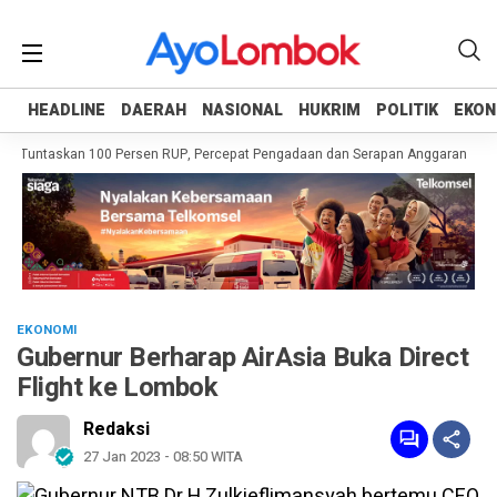
HEADLINE
HEADLINE
DAERAH
DAERAH
NASIONAL
NASIONAL
HUKRIM
HUKRIM
POLITIK
POLITIK
EKON
EKON
h Tuntaskan 100 Persen RUP, Percepat Pengadaan dan Serapan Anggaran
Pe
EKONOMI
Gubernur Berharap AirAsia Buka Direct
Flight ke Lombok
Redaksi
27 Jan 2023 - 08:50 WITA