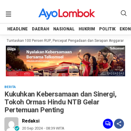
HEADLINE
HEADLINE
DAERAH
DAERAH
NASIONAL
NASIONAL
HUKRIM
HUKRIM
POLITIK
POLITIK
EKON
EKON
h Tuntaskan 100 Persen RUP, Percepat Pengadaan dan Serapan Anggaran
Pe
BERITA
Kukuhkan Kebersamaan dan Sinergi,
Tokoh Ormas Hindu NTB Gelar
Pertemuan Penting
Redaksi
20 Sep 2024 - 08:39 WITA