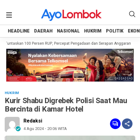
HEADLINE
HEADLINE
DAERAH
DAERAH
NASIONAL
NASIONAL
HUKRIM
HUKRIM
POLITIK
POLITIK
EKON
EKON
 Tuntaskan 100 Persen RUP, Percepat Pengadaan dan Serapan Anggaran
Pem
HUKRIM
Kurir Shabu Digrebek Polisi Saat Mau
Bercinta di Kamar Hotel
Redaksi
4 Agu 2024 - 20:06 WITA