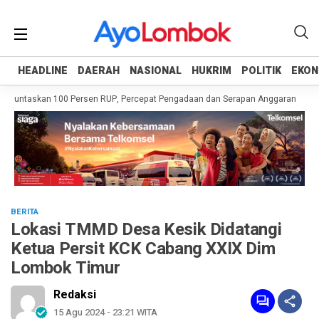
HEADLINE
HEADLINE
DAERAH
DAERAH
NASIONAL
NASIONAL
HUKRIM
HUKRIM
POLITIK
POLITIK
EKON
EKON
 Tuntaskan 100 Persen RUP, Percepat Pengadaan dan Serapan Anggaran
Pem
BERITA
Lokasi TMMD Desa Kesik Didatangi
Ketua Persit KCK Cabang XXIX Dim
Lombok Timur
Redaksi
15 Agu 2024 - 23:21 WITA