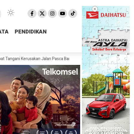
ATA
ATA
PENDIDIKAN
PENDIDIKAN
Kerusakan Jalan Pasca Banjir
Pemprov NTB Segera Luncurkan Aplik