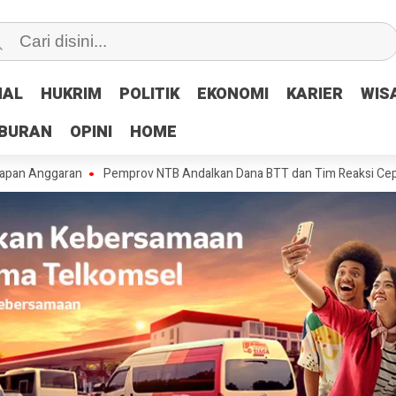
NAL
NAL
HUKRIM
HUKRIM
POLITIK
POLITIK
EKONOMI
EKONOMI
KARIER
KARIER
WIS
WIS
IBURAN
IBURAN
OPINI
OPINI
HOME
HOME
garan
Pemprov NTB Andalkan Dana BTT dan Tim Reaksi Cepat Tangani 