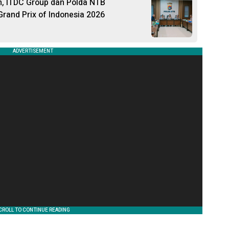
on, ITDC Group dan Polda NTB
rand Prix of Indonesia 2026