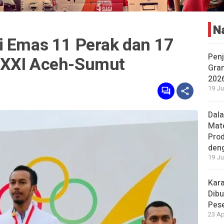
N
i Emas 11 Perak dan 17
Penj
 XXI Aceh-Sumut
Gran
202
19 Ju
Dal
Mat
Prod
den
19 Ju
Kara
Dibu
Pese
23 Ap