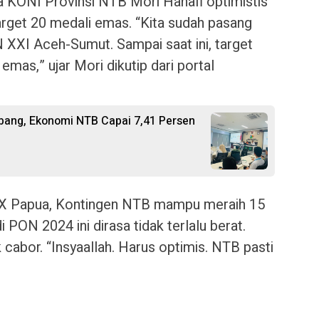
a KONI Provinsi NTB Mori Hanafi optimistis
rget 20 medali emas. “Kita sudah pasang
 XXI Aceh-Sumut. Sampai saat ini, target
emas,” ujar Mori dikutip dari portal
bang, Ekonomi NTB Capai 7,41 Persen
XX Papua, Kontingen NTB mampu meraih 15
 PON 2024 ini dirasa tidak terlalu berat.
cabor. “Insyaallah. Harus optimis. NTB pasti