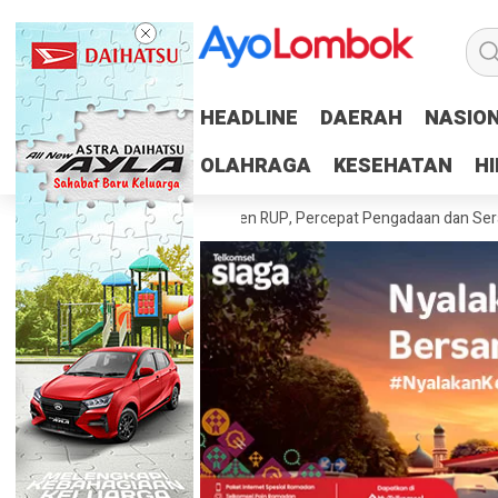
HEADLINE
HEADLINE
DAERAH
DAERAH
NASIO
NASIO
OLAHRAGA
OLAHRAGA
KESEHATAN
KESEHATAN
H
H
erah Tuntaskan 100 Persen RUP, Percepat Pengadaan dan Serapan Ang