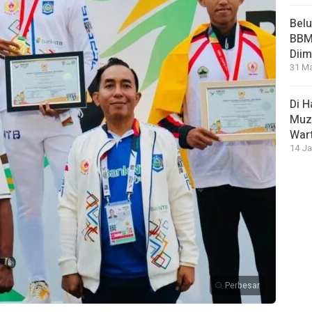
Bel
BBM 
Dii
31 Ma
Di 
Muza
War
14 Ja
Perbesar