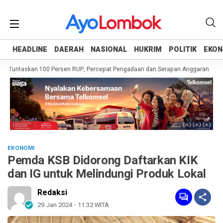
HEADLINE
HEADLINE
DAERAH
DAERAH
NASIONAL
NASIONAL
HUKRIM
HUKRIM
POLITIK
POLITIK
EKON
EKON
 Tuntaskan 100 Persen RUP, Percepat Pengadaan dan Serapan Anggaran
Pem
EKONOMI
Pemda KSB Didorong Daftarkan KIK
dan IG untuk Melindungi Produk Lokal
Redaksi
29 Jan 2024 - 11:32 WITA