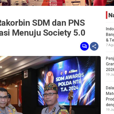
N
Rakorbin SDM dan PNS
Indo
asi Menuju Society 5.0
Bang
& Te
7 Agu
Penj
Gran
202
19 Ju
Dal
Mat
Prod
den
19 Ju