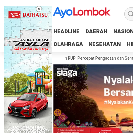
HEADLINE
HEADLINE
DAERAH
DAERAH
NASIO
NASIO
OLAHRAGA
OLAHRAGA
KESEHATAN
KESEHATAN
H
H
ah Tuntaskan 100 Persen RUP, Percepat Pengadaan dan Serapan Angga