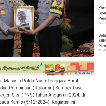
Kara
Dibu
Pese
23 Ap
Bel
BBM 
Dii
31 Ma
Perbesar
a Manusia Polda Nusa Tenggara Barat
 dan Pembinaan (Rakorbin) Sumber Daya
eri Sipil (PNS) Tahun Anggaran 2024, di
da Kamis (5/12/2024). Kegiatan ini