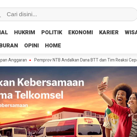
NAL
NAL
HUKRIM
HUKRIM
POLITIK
POLITIK
EKONOMI
EKONOMI
KARIER
KARIER
WIS
WIS
IBURAN
IBURAN
OPINI
OPINI
HOME
HOME
ran
Pemprov NTB Andalkan Dana BTT dan Tim Reaksi Cepat Tangani K