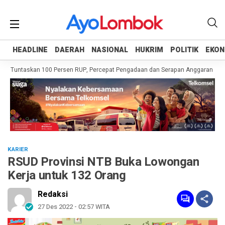
HEADLINE
HEADLINE
DAERAH
DAERAH
NASIONAL
NASIONAL
HUKRIM
HUKRIM
POLITIK
POLITIK
EKON
EKON
h Tuntaskan 100 Persen RUP, Percepat Pengadaan dan Serapan Anggaran
Pe
KARIER
RSUD Provinsi NTB Buka Lowongan
Kerja untuk 132 Orang
Redaksi
27 Des 2022 - 02:57 WITA