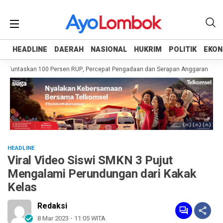
HEADLINE
HEADLINE
DAERAH
DAERAH
NASIONAL
NASIONAL
HUKRIM
HUKRIM
POLITIK
POLITIK
EKON
EKON
 Tuntaskan 100 Persen RUP, Percepat Pengadaan dan Serapan Anggaran
Pem
HEADLINE
Viral Video Siswi SMKN 3 Pujut
Mengalami Perundungan dari Kakak
Kelas
Redaksi
8 Mar 2023 - 11:05 WITA